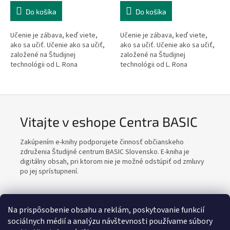
Do košíka
Do košíka
Učenie je zábava, keď viete,
Učenie je zábava, keď viete,
ako sa učiť. Učenie ako sa učiť,
ako sa učiť. Učenie ako sa učiť,
založené na Študijnej
založené na Študijnej
technológii od L. Rona
technológii od L. Rona
Hubbarda, je kniha pre tých
Hubbarda, je kniha pre tých
najmenších. Je určená deťom
najmenších. Je určená deťom
od 8 do 12...
od 8 do 12...
Vitajte v eshope Centra BASIC
Zakúpením e-knihy podporujete činnosť občianskeho
združenia Študijné centrum BASIC Slovensko. E-kniha je
digitálny obsah, pri ktorom nie je možné odstúpiť od zmluvy
po jej sprístupnení.
Na prispôsobenie obsahu a reklám, poskytovanie funkcií
sociálnych médií a analýzu návštevnosti používame súbory