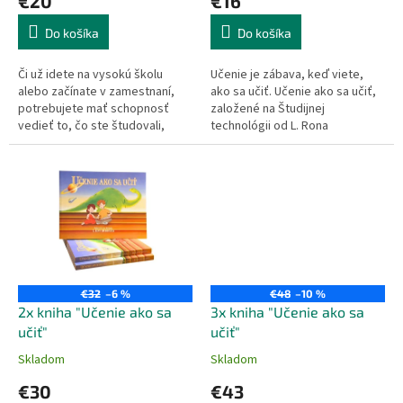
€20
€16
Do košíka
Do košíka
Či už idete na vysokú školu
Učenie je zábava, keď viete,
alebo začínate v zamestnaní,
ako sa učiť. Učenie ako sa učiť,
potrebujete mať schopnosť
založené na Študijnej
vedieť to, čo ste študovali,
technológii od L. Rona
použiť v praxi tak, aby ste v
Hubbarda, je kniha pre tých
živote mohli robiť to, čo...
najmenších. Je určená deťom
od 8 do 12...
€32
–6 %
€48
–10 %
2x kniha "Učenie ako sa
3x kniha "Učenie ako sa
učiť"
učiť"
Skladom
Skladom
€30
€43