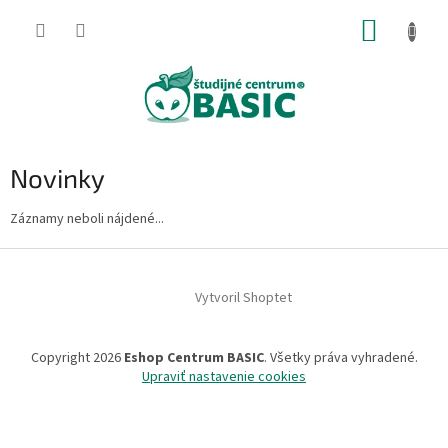
Prejsť
NÁKUP
na
obsah
KOŠÍK
Novinky
Záznamy neboli nájdené...
Z
á
Vytvoril Shoptet
p
ä
t
Copyright 2026
Eshop Centrum BASIC
. Všetky práva vyhradené.
i
Upraviť nastavenie cookies
e